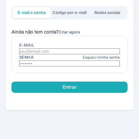
E-mail e senha
Código por e-mail
Redes sociais
Ainda não tem conta?
Criar agora
LOGIN COM E-MAIL E SENHA
E-MAIL
SENHA
Esqueci minha senha
Entrar